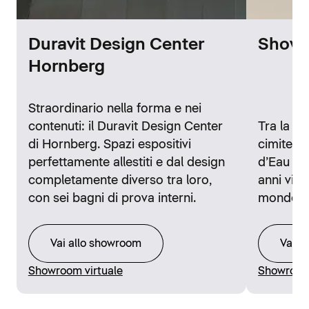
Duravit Design Center
Showr
Hornberg
Straordinario nella forma e nei
contenuti: il Duravit Design Center
Tra la st
di Hornberg. Spazi espositivi
cimitero 
perfettamente allestiti e dal design
d’Eau di 
completamente diverso tra loro,
anni visi
con sei bagni di prova interni.
mondo.
Vai allo showroom
Vai a
Showroom virtuale
Showroom 