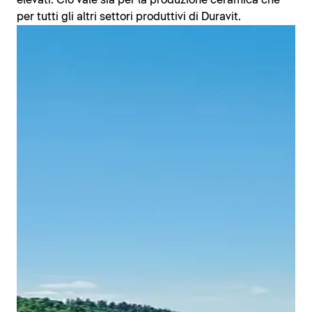
elevati. Ciò vale sia per la produzione ceramica che
per tutti gli altri settori produttivi di Duravit.