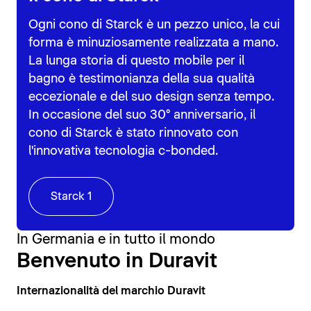
Ogni cono di Starck è un pezzo unico, la cui
forma è minuziosamente realizzata a mano.
La lunga storia di questo mobile per il
bagno è testimonianza della sua qualità
eccezionale e del suo design senza tempo.
In occasione del suo 30° anniversario, il
cono di Starck è stato rinnovato con
l'innovativa tecnologia c-bonded.
Starck 1
In Germania e in tutto il mondo
Benvenuto in Duravit
Internazionalità del marchio Duravit