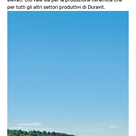
elevati. Ciò vale sia per la produzione ceramica che
per tutti gli altri settori produttivi di Duravit.