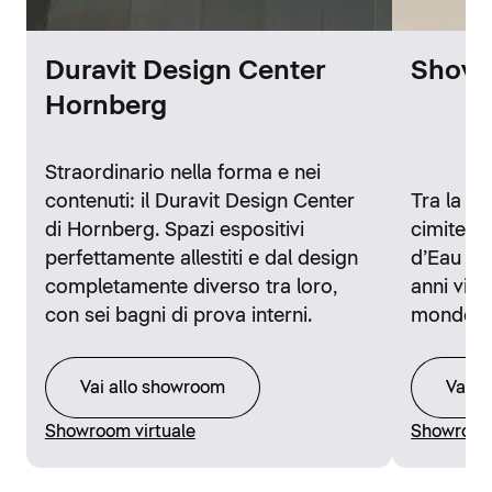
Duravit Design Center
Showr
Hornberg
Straordinario nella forma e nei
contenuti: il Duravit Design Center
Tra la st
di Hornberg. Spazi espositivi
cimitero 
perfettamente allestiti e dal design
d’Eau di 
completamente diverso tra loro,
anni visi
con sei bagni di prova interni.
mondo.
Vai allo showroom
Vai a
Showroom virtuale
Showroom 