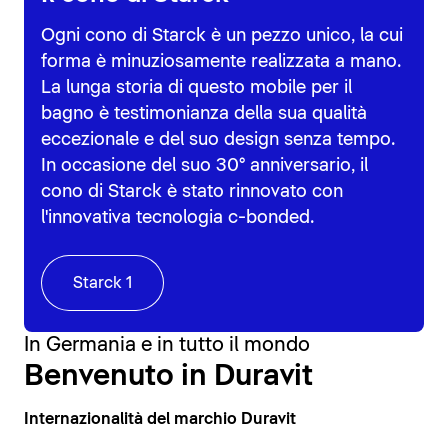
Ogni cono di Starck è un pezzo unico, la cui
forma è minuziosamente realizzata a mano.
La lunga storia di questo mobile per il
bagno è testimonianza della sua qualità
eccezionale e del suo design senza tempo.
In occasione del suo 30° anniversario, il
cono di Starck è stato rinnovato con
l'innovativa tecnologia c-bonded.
Starck 1
In Germania e in tutto il mondo
Benvenuto in Duravit
Internazionalità del marchio Duravit