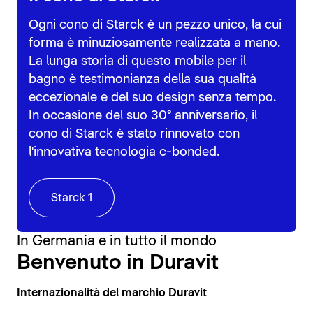
Ogni cono di Starck è un pezzo unico, la cui
forma è minuziosamente realizzata a mano.
La lunga storia di questo mobile per il
bagno è testimonianza della sua qualità
eccezionale e del suo design senza tempo.
In occasione del suo 30° anniversario, il
cono di Starck è stato rinnovato con
l'innovativa tecnologia c-bonded.
Starck 1
In Germania e in tutto il mondo
Benvenuto in Duravit
Internazionalità del marchio Duravit