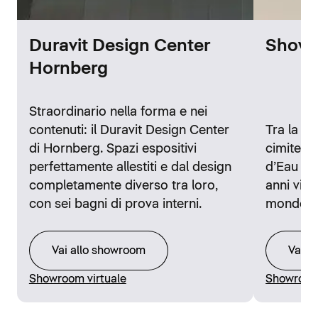
Duravit Design Center
Showr
Hornberg
Straordinario nella forma e nei
contenuti: il Duravit Design Center
Tra la st
di Hornberg. Spazi espositivi
cimitero 
perfettamente allestiti e dal design
d’Eau di 
completamente diverso tra loro,
anni visi
con sei bagni di prova interni.
mondo.
Vai allo showroom
Vai a
Showroom virtuale
Showroom 