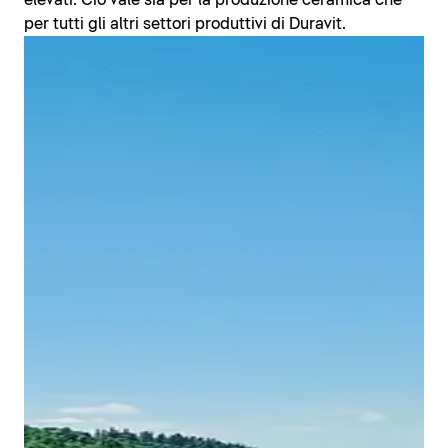
elevati. Ciò vale sia per la produzione ceramica che
per tutti gli altri settori produttivi di Duravit.