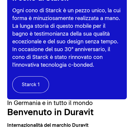
Ogni cono di Starck è un pezzo unico, la cui
forma è minuziosamente realizzata a mano.
La lunga storia di questo mobile per il
bagno è testimonianza della sua qualità
eccezionale e del suo design senza tempo.
In occasione del suo 30° anniversario, il
cono di Starck è stato rinnovato con
l'innovativa tecnologia c-bonded.
Starck 1
In Germania e in tutto il mondo
Benvenuto in Duravit
Internazionalità del marchio Duravit