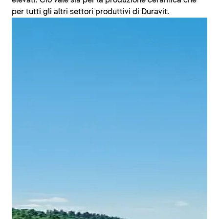
elevati. Ciò vale sia per la produzione ceramica che
per tutti gli altri settori produttivi di Duravit.