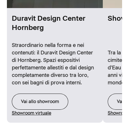
Duravit Design Center
Showr
Hornberg
Straordinario nella forma e nei
contenuti: il Duravit Design Center
Tra la st
di Hornberg. Spazi espositivi
cimitero 
perfettamente allestiti e dal design
d’Eau di 
completamente diverso tra loro,
anni visi
con sei bagni di prova interni.
mondo.
Vai allo showroom
Vai a
Showroom virtuale
Showroom 