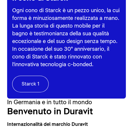
Ogni cono di Starck è un pezzo unico, la cui
forma è minuziosamente realizzata a mano.
La lunga storia di questo mobile per il
bagno è testimonianza della sua qualità
eccezionale e del suo design senza tempo.
In occasione del suo 30° anniversario, il
cono di Starck è stato rinnovato con
l'innovativa tecnologia c-bonded.
Starck 1
In Germania e in tutto il mondo
Benvenuto in Duravit
Internazionalità del marchio Duravit