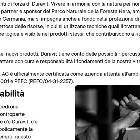
onti di forza di Duravit. Vivere in armonia con la natura per noi
 partner e sponsor del Parco Naturale della Foresta Nera, amp
n Germania, ma si impegna anche a fondo nella protezione di r
ttosa delle risorse, in cui si utilizzano tecniche quali il tratt
 logica è visibile nei prodotti stessi, che contribuiscono a ri
i nuovi prodotti, Duravit tiene conto delle possibili ripercussi
trattare con cura e responsabilità i fondamenti della nostra vit
it AG è ufficialmente certificata come azienda attenta all'amb
0001 e PEFC (PEFC/04-31-2357).
abilità
o cedrone
 controparte
e c'è Duravit, c'è
mbolicamente la
tempo, questo