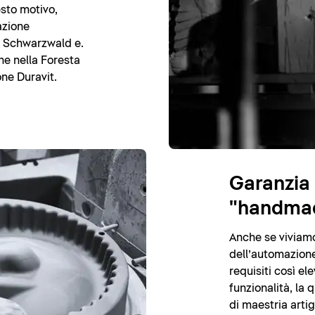
esto motivo,
azione
m Schwarzwald e.
ne nella Foresta
ne Duravit.
Garanzia 
"handma
Anche se viviamo 
dell’automazione
requisiti così ele
funzionalità, la
di maestria arti