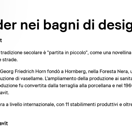
er nei bagni di desi
t
radizione secolare è "partita in piccolo", come una novellina 
e strade.
o Georg Friedrich Horn fondò a Hornberg, nella Foresta Nera, u
duzione di vasellame. L'ampliamento della produzione ai sanita
roduzione fu convertita dalla terraglia alla porcellana e nel 
avit.
a livello internazionale, con 11 stabilimenti produttivi e olt
avit