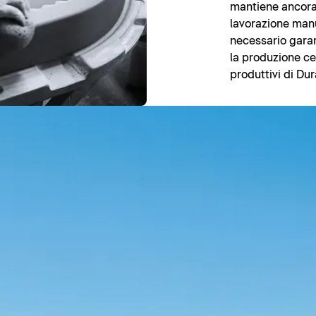
mantiene ancora 
lavorazione manua
necessario garan
la produzione cer
produttivi di Dur