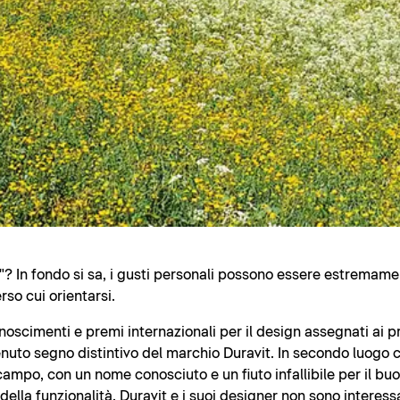
? In fondo si sa, i gusti personali possono essere estremamen
rso cui orientarsi.
noscimenti e premi internazionali per il design assegnati ai p
nuto segno distintivo del marchio Duravit. In secondo luogo ci
campo, con un nome conosciuto e un fiuto infallibile per il b
lla funzionalità. Duravit e i suoi designer non sono interessa