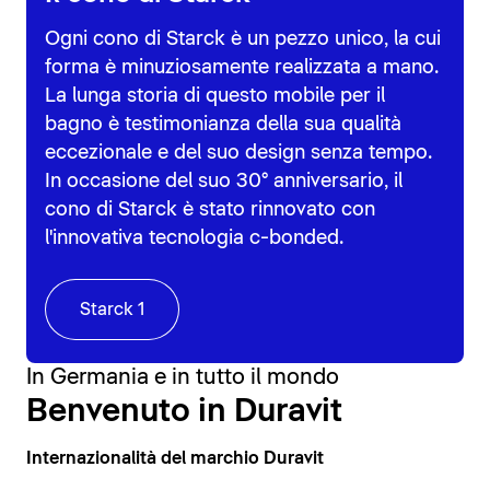
Ogni cono di Starck è un pezzo unico, la cui
forma è minuziosamente realizzata a mano.
La lunga storia di questo mobile per il
bagno è testimonianza della sua qualità
eccezionale e del suo design senza tempo.
In occasione del suo 30° anniversario, il
cono di Starck è stato rinnovato con
l'innovativa tecnologia c-bonded.
Starck 1
In Germania e in tutto il mondo
Benvenuto in Duravit
Internazionalità del marchio Duravit