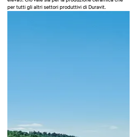
elevati. Ciò vale sia per la produzione ceramica che
per tutti gli altri settori produttivi di Duravit.