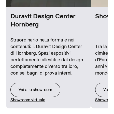
Duravit Design Center
Showr
Hornberg
Straordinario nella forma e nei
contenuti: il Duravit Design Center
Tra la st
di Hornberg. Spazi espositivi
cimitero 
perfettamente allestiti e dal design
d’Eau di 
completamente diverso tra loro,
anni visi
con sei bagni di prova interni.
mondo.
Vai allo showroom
Vai a
Showroom virtuale
Showroom 