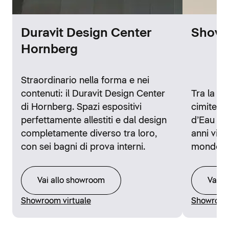
Duravit Design Center
Showr
Hornberg
Straordinario nella forma e nei
contenuti: il Duravit Design Center
Tra la st
di Hornberg. Spazi espositivi
cimitero 
perfettamente allestiti e dal design
d’Eau di 
completamente diverso tra loro,
anni visi
con sei bagni di prova interni.
mondo.
Vai allo showroom
Vai a
Showroom virtuale
Showroom 