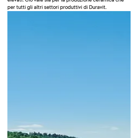
elevati. Ciò vale sia per la produzione ceramica che
per tutti gli altri settori produttivi di Duravit.