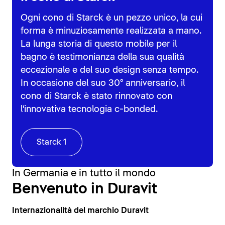
Ogni cono di Starck è un pezzo unico, la cui
forma è minuziosamente realizzata a mano.
La lunga storia di questo mobile per il
bagno è testimonianza della sua qualità
eccezionale e del suo design senza tempo.
In occasione del suo 30° anniversario, il
cono di Starck è stato rinnovato con
l'innovativa tecnologia c-bonded.
Starck 1
In Germania e in tutto il mondo
Benvenuto in Duravit
Internazionalità del marchio Duravit