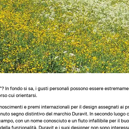
? In fondo si sa, i gusti personali possono essere estremamen
rso cui orientarsi.
noscimenti e premi internazionali per il design assegnati ai p
nuto segno distintivo del marchio Duravit. In secondo luogo ci
campo, con un nome conosciuto e un fiuto infallibile per il b
lla funzionalità. Duravit e i suoi designer non sono interessa