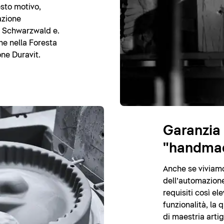
esto motivo,
azione
m Schwarzwald e.
ne nella Foresta
ne Duravit.
Garanzia 
"handma
Anche se viviamo 
dell’automazione
requisiti così ele
funzionalità, la
di maestria arti