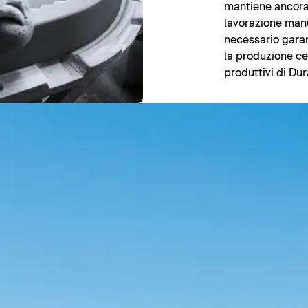
mantiene ancora 
lavorazione manua
necessario garan
la produzione cer
produttivi di Dur