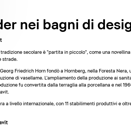
er nei bagni di desi
t
radizione secolare è "partita in piccolo", come una novellina 
e strade.
o Georg Friedrich Horn fondò a Hornberg, nella Foresta Nera, u
duzione di vasellame. L'ampliamento della produzione ai sanita
roduzione fu convertita dalla terraglia alla porcellana e nel 
avit.
a livello internazionale, con 11 stabilimenti produttivi e olt
avit