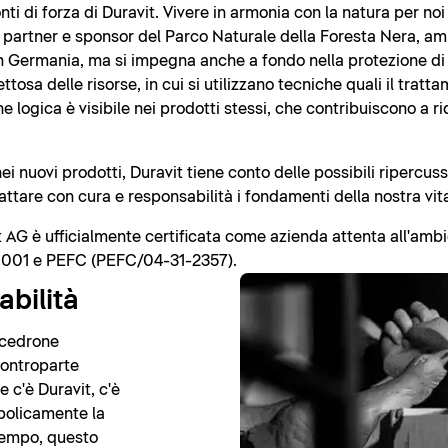
onti di forza di Duravit. Vivere in armonia con la natura per noi
 partner e sponsor del Parco Naturale della Foresta Nera, amp
n Germania, ma si impegna anche a fondo nella protezione di r
ttosa delle risorse, in cui si utilizzano tecniche quali il tratt
 logica è visibile nei prodotti stessi, che contribuiscono a ri
i nuovi prodotti, Duravit tiene conto delle possibili ripercussi
trattare con cura e responsabilità i fondamenti della nostra vit
it AG è ufficialmente certificata come azienda attenta all'amb
0001 e PEFC (PEFC/04-31-2357).
abilità
o cedrone
 controparte
e c'è Duravit, c'è
mbolicamente la
tempo, questo