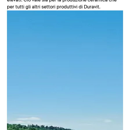
elevati. Ciò vale sia per la produzione ceramica che
per tutti gli altri settori produttivi di Duravit.