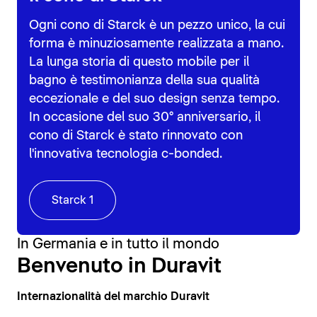
Ogni cono di Starck è un pezzo unico, la cui
forma è minuziosamente realizzata a mano.
La lunga storia di questo mobile per il
bagno è testimonianza della sua qualità
eccezionale e del suo design senza tempo.
In occasione del suo 30° anniversario, il
cono di Starck è stato rinnovato con
l'innovativa tecnologia c-bonded.
Starck 1
In Germania e in tutto il mondo
Benvenuto in Duravit
Internazionalità del marchio Duravit