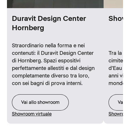
Duravit Design Center
Showr
Hornberg
Straordinario nella forma e nei
contenuti: il Duravit Design Center
Tra la st
di Hornberg. Spazi espositivi
cimitero 
perfettamente allestiti e dal design
d’Eau di 
completamente diverso tra loro,
anni visi
con sei bagni di prova interni.
mondo.
Vai allo showroom
Vai a
Showroom virtuale
Showroom 