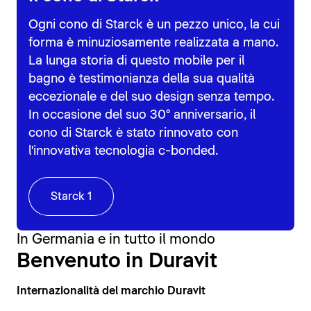
Ogni cono di Starck è un pezzo unico, la cui
forma è minuziosamente realizzata a mano.
La lunga storia di questo mobile per il
bagno è testimonianza della sua qualità
eccezionale e del suo design senza tempo.
In occasione del suo 30° anniversario, il
cono di Starck è stato rinnovato con
l'innovativa tecnologia c-bonded.
Starck 1
In Germania e in tutto il mondo
Benvenuto in Duravit
Internazionalità del marchio Duravit