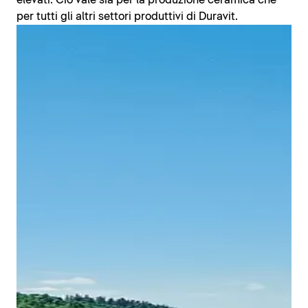
elevati. Ciò vale sia per la produzione ceramica che
per tutti gli altri settori produttivi di Duravit.