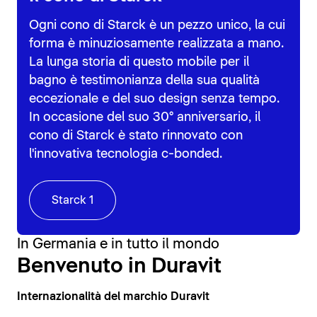
Ogni cono di Starck è un pezzo unico, la cui
forma è minuziosamente realizzata a mano.
La lunga storia di questo mobile per il
bagno è testimonianza della sua qualità
eccezionale e del suo design senza tempo.
In occasione del suo 30° anniversario, il
cono di Starck è stato rinnovato con
l'innovativa tecnologia c-bonded.
Starck 1
In Germania e in tutto il mondo
Benvenuto in Duravit
Internazionalità del marchio Duravit