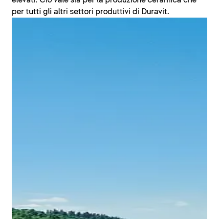
elevati. Ciò vale sia per la produzione ceramica che
per tutti gli altri settori produttivi di Duravit.