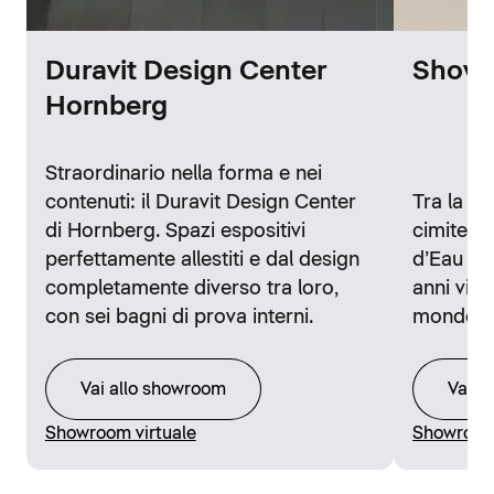
Duravit Design Center
Showr
Hornberg
Straordinario nella forma e nei
contenuti: il Duravit Design Center
Tra la st
di Hornberg. Spazi espositivi
cimitero 
perfettamente allestiti e dal design
d’Eau di 
completamente diverso tra loro,
anni visi
con sei bagni di prova interni.
mondo.
Vai allo showroom
Vai a
Showroom virtuale
Showroom 