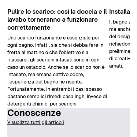
Pulire lo scarico: così la doccia e il
Installar
lavabo torneranno a funzionare
Il bagno a f
correttamente
ma anche un'
del design! I
Uno scarico funzionante è essenziale per
richiedono u
ogni bagno. Infatti, sia che si debba fare in
preliminare 
fretta al mattino o che l'obiettivo sia
di creativit
rilassarsi, gli scarichi intasati sono in ogni
amati.
caso un ostacolo. Anche se lo scarico non è
intasato, ma emana cattivo odore,
l'esperienza del bagno ne risente.
Fortunatamente, in entrambi i casi spesso
bastano semplici rimedi casalinghi invece di
detergenti chimici per scarichi.
Conoscenze
Visualizza tutti gli articoli