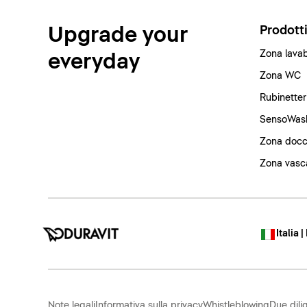
Upgrade your
Prodott
Zona lava
everyday
Zona WC
Rubinetter
SensoWas
Zona docc
Zona vasc
Italia |
Note legali
Informativa sulla privacy
Whistleblowing
Due dili