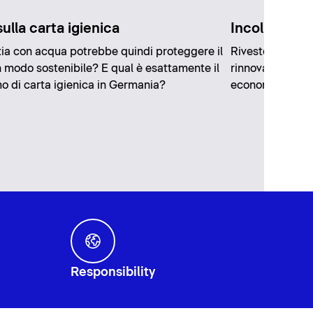
sulla carta igienica
Incollare le 
zia con acqua potrebbe quindi proteggere il
Rivestendo le pi
n modo sostenibile? E qual è esattamente il
rinnovare comp
 di carta igienica in Germania?
economico e con
Responsibility