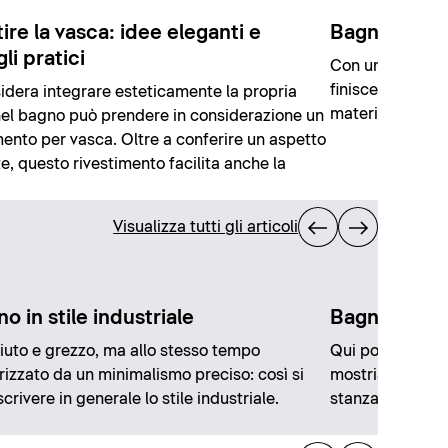
ire la vasca: idee eleganti e
Bagno accog
li pratici
Con un bagno ac
finisce all'insegn
idera integrare esteticamente la propria
materiali e la t
el bagno può prendere in considerazione un
mento per vasca. Oltre a conferire un aspetto
e, questo rivestimento facilita anche la
Visualizza tutti gli articoli
no in stile industriale
Bagno di lu
uto e grezzo, ma allo stesso tempo
Qui potete rilas
rizzato da un minimalismo preciso: così si
mostriamo come 
crivere in generale lo stile industriale.
stanza preferita