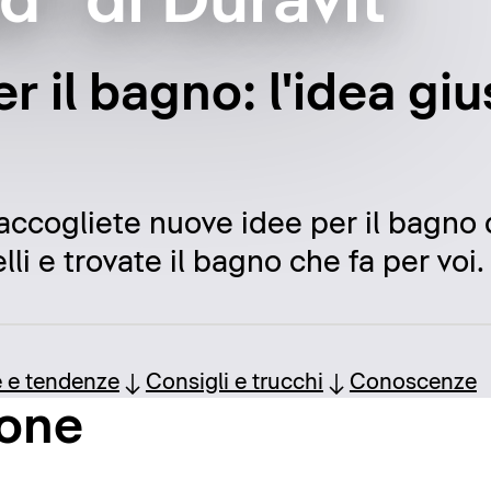
ad" di Duravit
er il bagno: l'idea gi
raccogliete nuove idee per il bagno d
li e trovate il bagno che fa per voi.
e e tendenze
Consigli e trucchi
Conoscenze
ione