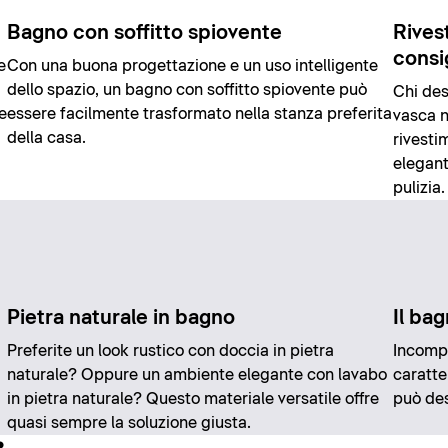
Bagno con soffitto spiovente
Rivest
consig
e
Con una buona progettazione e un uso intelligente
dello spazio, un bagno con soffitto spiovente può
Chi des
e
essere facilmente trasformato nella stanza preferita
vasca n
della casa.
rivesti
elegant
pulizia.
Pietra naturale in bagno
Il bag
Preferite un look rustico con doccia in pietra
Incompi
naturale? Oppure un ambiente elegante con lavabo
caratte
in pietra naturale? Questo materiale versatile offre
può des
quasi sempre la soluzione giusta.