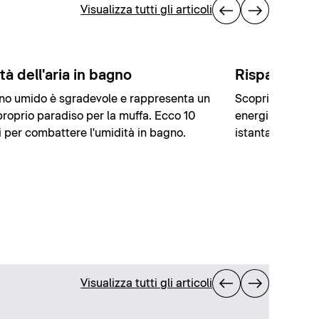
Visualizza tutti gli articoli
tà dell'aria in bagno
Risparmiare
no umido è sgradevole e rappresenta un
Scoprite i nostr
proprio paradiso per la muffa. Ecco 10
energia in bagn
i per combattere l'umidità in bagno.
istantaneo.
Visualizza tutti gli articoli