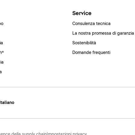
i
Service
bo
Consulenza tecnica
La nostra promessa di garanzia
ia
Sostenibilità
h®
Domande frequenti
ia
a
 Italiano
gence della supply chain
Impostazioni privacy