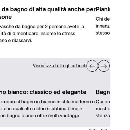
 da bagno di alta qualità anche per
Planimetrie 
sone
Chi desidera ri
innanzitutto occ
vasche da bagno per 2 persone avete la
stesso.
lità di dimenticare insieme lo stress
ano e rilassarvi.
Visualizza tutti gli articoli
gno bianco: classico ed elegante
Bagno di lu
redare il bagno in bianco in stile moderno o
Qui potete rilas
, con quali altri colori si abbina bene e
mostriamo come 
un bagno bianco offre molti vantaggi.
stanza preferita