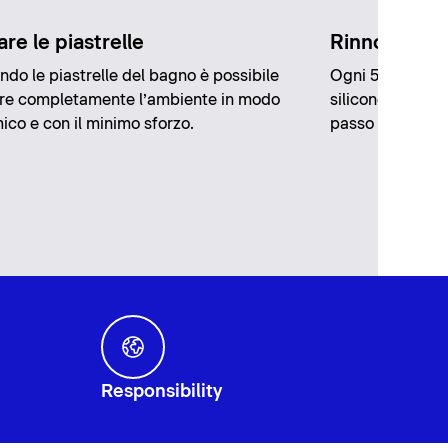
are le piastrelle
Rinnovare i g
ndo le piastrelle del bagno è possibile
Ogni 5-8 anni è 
are completamente l’ambiente in modo
silicone del bag
co e con il minimo sforzo.
passo potrete fa
Responsibility