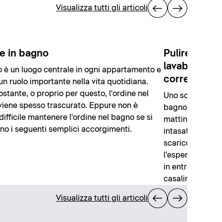
Visualizza tutti gli articoli
e in bagno
Pulire lo sca
lavabo torn
o è un luogo centrale in ogni appartamento e
correttame
un ruolo importante nella vita quotidiana.
stante, o proprio per questo, l'ordine nel
Uno scarico fun
iene spesso trascurato. Eppure non è
bagno. Infatti, s
 difficile mantenere l'ordine nel bagno se si
mattino o che l'o
no i seguenti semplici accorgimenti.
intasati sono in
scarico non è i
l'esperienza de
in entrambi i c
casalinghi invec
Visualizza tutti gli articoli