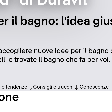
ad" di Duravit
er il bagno: l'idea gi
raccogliete nuove idee per il bagno d
li e trovate il bagno che fa per voi.
e e tendenze
Consigli e trucchi
Conoscenze
ione