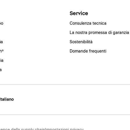
i
Service
bo
Consulenza tecnica
La nostra promessa di garanzia
ia
Sostenibilità
h®
Domande frequenti
ia
a
 Italiano
gence della supply chain
Impostazioni privacy