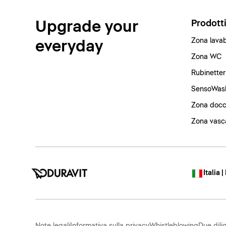
Upgrade your
Prodott
Zona lava
everyday
Zona WC
Rubinetter
SensoWas
Zona docc
Zona vasc
Italia |
Note legali
Informativa sulla privacy
Whistleblowing
Due dili