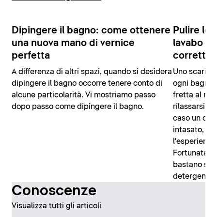
Dipingere il bagno: come ottenere
Pulire lo 
una nuova mano di vernice
lavabo to
perfetta
corretta
A differenza di altri spazi, quando si desidera
Uno scarico 
dipingere il bagno occorre tenere conto di
ogni bagno. 
alcune particolarità. Vi mostriamo passo
fretta al mat
dopo passo come dipingere il bagno.
rilassarsi, g
caso un osta
intasato, m
l'esperienza
Fortunatamen
bastano semp
detergenti c
Conoscenze
Visualizza tutti gli articoli