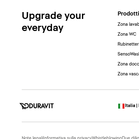
Upgrade your
Prodott
Zona lava
everyday
Zona WC
Rubinetter
SensoWas
Zona docc
Zona vasc
Italia |
Note legali
Informativa sulla privacy
Whistleblowing
Due dili