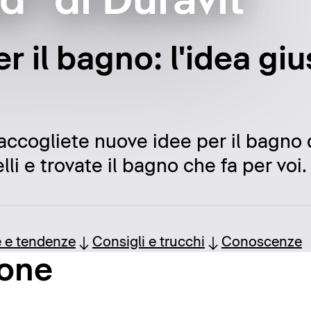
ad" di Duravit
er il bagno: l'idea gi
raccogliete nuove idee per il bagno d
li e trovate il bagno che fa per voi.
e e tendenze
Consigli e trucchi
Conoscenze
ione