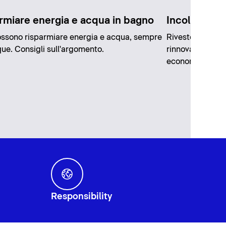
rmiare energia e acqua in bagno
Incollare le 
ossono risparmiare energia e acqua, sempre
Rivestendo le pi
ue. Consigli sull'argomento.
rinnovare comp
economico e con
Responsibility