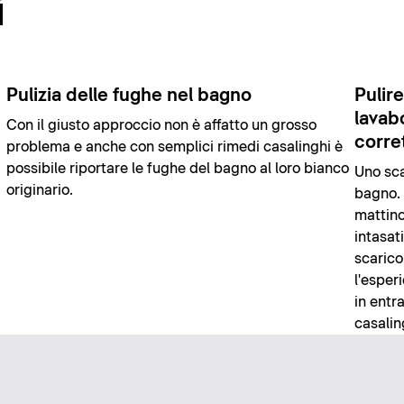
i
Pulizia delle fughe nel bagno
Pulire
lavab
Con il giusto approccio non è affatto un grosso
corre
problema e anche con semplici rimedi casalinghi è
possibile riportare le fughe del bagno al loro bianco
Uno sca
originario.
bagno. I
mattino 
intasat
scarico
l'esper
in entr
casalin