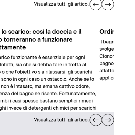
Visualizza tutti gli articoli
 lo scarico: così la doccia e il
Ordine in b
o torneranno a funzionare
Il bagno è un l
ttamente
svolge un ruolo 
Ciononostante, o
rico funzionante è essenziale per ogni
bagno viene spe
nfatti, sia che si debba fare in fretta al
affatto difficil
o che l'obiettivo sia rilassarsi, gli scarichi
applicano i seg
i sono in ogni caso un ostacolo. Anche se lo
 non è intasato, ma emana cattivo odore,
ienza del bagno ne risente. Fortunatamente,
ambi i casi spesso bastano semplici rimedi
ghi invece di detergenti chimici per scarichi.
Visualizza tutti gli articoli