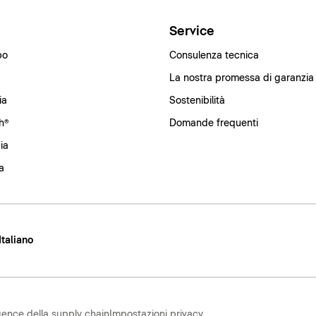
i
Service
bo
Consulenza tecnica
La nostra promessa di garanzia
ia
Sostenibilità
h®
Domande frequenti
ia
a
 Italiano
gence della supply chain
Impostazioni privacy