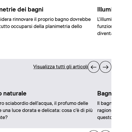
metrie dei bagni
Illuminazion
idera rinnovare il proprio bagno dovrebbe
L'illuminazione
tutto occuparsi della planimetria dello
funzionale, perc
diventa un'oasi 
Visualizza tutti gli articoli
 naturale
Bagno in ne
ero sciabordio dell'acqua, il profumo delle
Il bagno nero è
e una luce dorata e delicata: cosa c'è di più
ragione. Sempli
nte?
questo colore è 