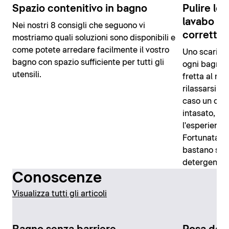
Spazio contenitivo in bagno
Pulire lo 
lavabo to
Nei nostri 8 consigli che seguono vi
corretta
mostriamo quali soluzioni sono disponibili e
come potete arredare facilmente il vostro
Uno scarico 
bagno con spazio sufficiente per tutti gli
ogni bagno. 
utensili.
fretta al mat
rilassarsi, g
caso un osta
intasato, m
l'esperienza
Fortunatamen
bastano semp
detergenti c
Conoscenze
Visualizza tutti gli articoli