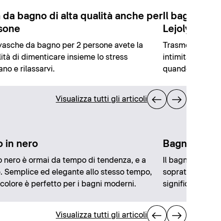
 da bagno di alta qualità anche per
Il bagno dei
sone
Lejoly
vasche da bagno per 2 persone avete la
Trasmettere una
lità di dimenticare insieme lo stress
intimità: questo
ano e rilassarvi.
quando ha proge
Visualizza tutti gli articoli
 in nero
Bagno priva
o nero è ormai da tempo di tendenza, e a
Il bagno en suit
. Semplice ed elegante allo stesso tempo,
soprattutto nel 
colore è perfetto per i bagni moderni.
significa esatt
Visualizza tutti gli articoli