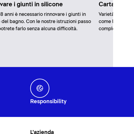
are i giunti in silicone
Carta da par
8 anni è necessario rinnovare i giunti in
Varietà colorata
e del bagno. Con le nostre istruzioni passo
come la carta d
otrete farlo senza alcuna difficoltà.
completamente 
Responsibility
L'azienda