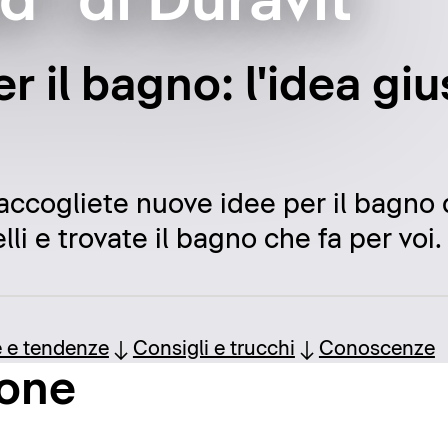
ad" di Duravit
er il bagno: l'idea gi
raccogliete nuove idee per il bagno d
li e trovate il bagno che fa per voi.
e e tendenze
Consigli e trucchi
Conoscenze
ione