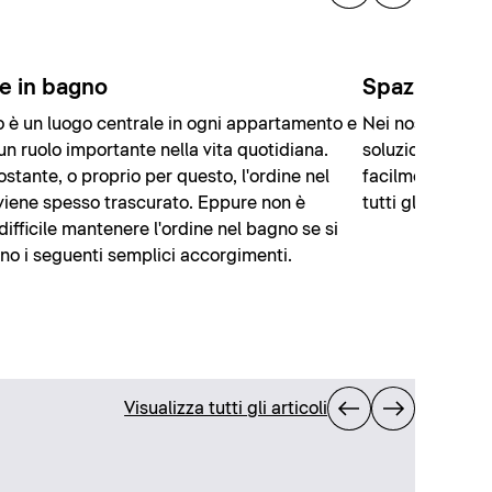
e in bagno
Spazio conte
o è un luogo centrale in ogni appartamento e
Nei nostri 8 con
un ruolo importante nella vita quotidiana.
soluzioni sono 
stante, o proprio per questo, l'ordine nel
facilmente il vo
iene spesso trascurato. Eppure non è
tutti gli utensili.
 difficile mantenere l'ordine nel bagno se si
no i seguenti semplici accorgimenti.
Visualizza tutti gli articoli