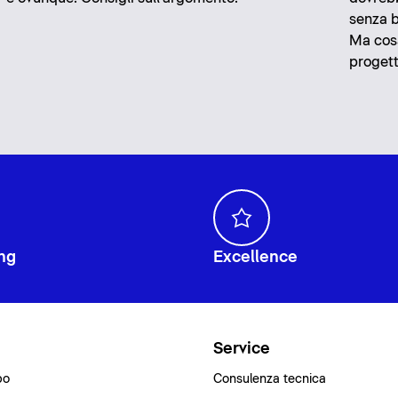
senza b
Ma cosa
progett
ng
Excellence
i
Service
bo
Consulenza tecnica