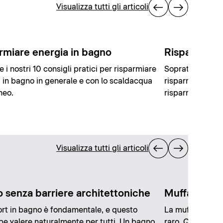
Visualizza tutti gli articoli
rmiare energia in bagno
Risparmiare
e i nostri 10 consigli pratici per risparmiare
Soprattutto in b
 in bagno in generale e con lo scaldacqua
risparmiare acq
neo.
risparmiare den
Visualizza tutti gli articoli
 senza barriere architettoniche
Muffa in ba
ort in bagno è fondamentale, e questo
La muffa è un o
e valere naturalmente per tutti. Un bagno
raro. Qui scopri