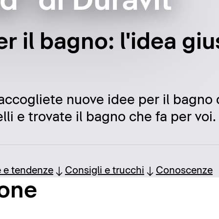
ad" di Duravit
er il bagno: l'idea gi
raccogliete nuove idee per il bagno d
li e trovate il bagno che fa per voi.
e e tendenze
Consigli e trucchi
Conoscenze
ione