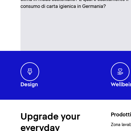
consumo di carta igienica in Germania?
Design
Wellbei
Upgrade your
Prodott
Zona lava
everyday