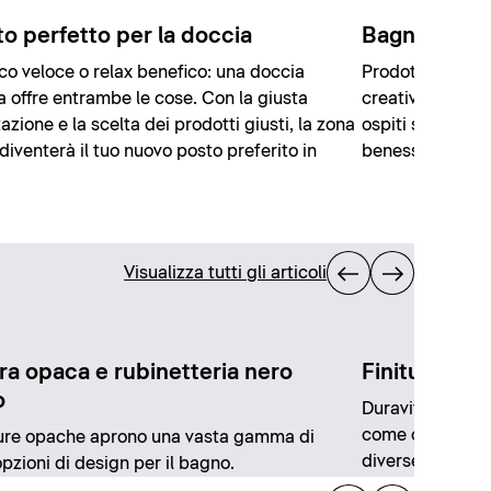
to perfetto per la doccia
Bagni per gli
co veloce o relax benefico: una doccia
Prodotti intelli
a offre entrambe le cose. Con la giusta
creatività potre
azione e la scelta dei prodotti giusti, la zona
ospiti spoglio i
diventerà il tuo nuovo posto preferito in
benessere.
Visualizza tutti gli articoli
ura opaca e rubinetteria nero
Finiture nel
o
Duravit offre un
come oro lucido
ture opache aprono una vasta gamma di
diverse possibil
pzioni di design per il bagno.