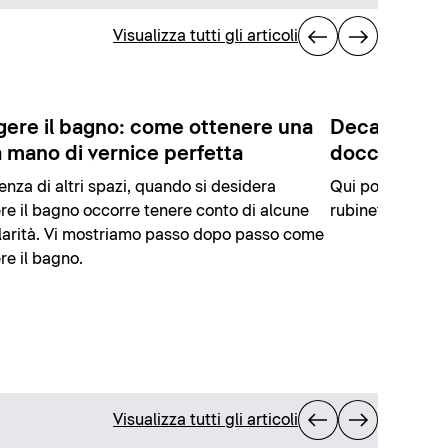
Visualizza tutti gli articoli
gere il bagno: come ottenere una
Decalcificazi
 mano di vernice perfetta
doccia e simi
renza di altri spazi, quando si desidera
Qui potete scop
re il bagno occorre tenere conto di alcune
rubinetteria e alt
larità. Vi mostriamo passo dopo passo come
re il bagno.
Visualizza tutti gli articoli