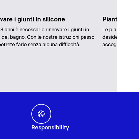
are i giunti in silicone
Piante per i
8 anni è necessario rinnovare i giunti in
Le piante in bag
e del bagno. Con le nostre istruzioni passo
desidera render
otrete farlo senza alcuna difficoltà.
accogliente.
Responsibility