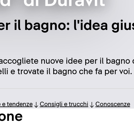
ad" di Duravit
er il bagno: l'idea gi
raccogliete nuove idee per il bagno d
li e trovate il bagno che fa per voi.
e e tendenze
Consigli e trucchi
Conoscenze
ione