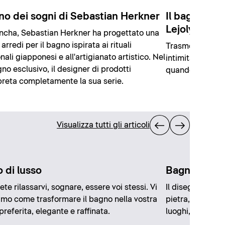
gno dei sogni di Sebastian Herkner
Il bagno dei
Lejoly
ncha, Sebastian Herkner ha progettato una
 arredi per il bagno ispirata ai rituali
Trasmettere una
nali giapponesi e all'artigianato artistico. Nel
intimità: questo
no esclusivo, il designer di prodotti
quando ha proge
preta completamente la sua serie.
Visualizza tutti gli articoli
 di lusso
Bagno in m
ete rilassarvi, sognare, essere voi stessi. Vi
Il disegno natur
mo come trasformare il bagno nella vostra
pietra, che può 
preferita, elegante e raffinata.
luoghi, ha ispirat