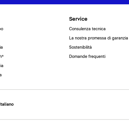
i
Service
bo
Consulenza tecnica
La nostra promessa di garanzia
ia
Sostenibilità
h®
Domande frequenti
ia
a
 Italiano