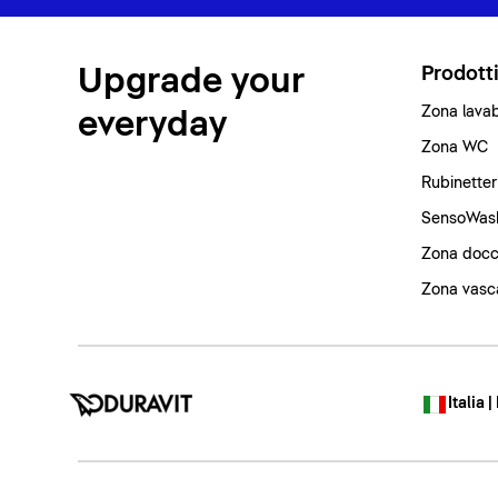
Upgrade your
Prodott
Zona lava
everyday
Zona WC
Rubinetter
SensoWas
Zona docc
Zona vasc
Italia |