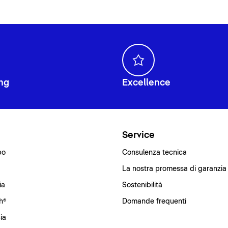
ng
Excellence
i
Service
bo
Consulenza tecnica
La nostra promessa di garanzia
ia
Sostenibilità
h®
Domande frequenti
ia