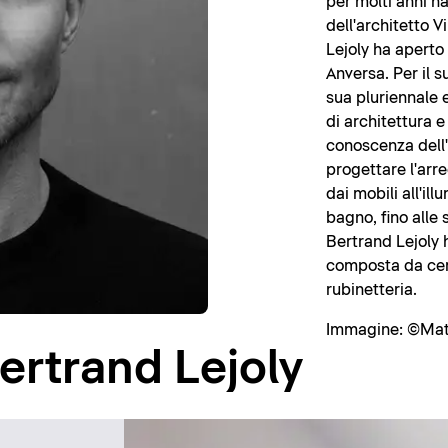
per molti anni ha
dell'architetto 
Lejoly ha aperto 
Anversa. Per il s
sua pluriennale 
di architettura e
conoscenza dell'a
progettare l'arre
dai mobili all'il
bagno, fino alle 
Bertrand Lejoly 
composta da cer
rubinetteria.
Immagine: ©Mat
Bertrand Lejoly