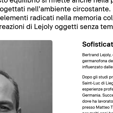
o equilibrio si riflette anche nella
rogettati nell’ambiente circostante. I
 elementi radicati nella memoria col
reazioni di Lejoly oggetti senza te
Sofistica
Bertrand Lejoly,
germanofona del 
influenzato dall
Dopo gli studi p
Saint-Luc di Lie
esperienze profe
Germania. Succes
dove ha lavorato
presso Matteo Th