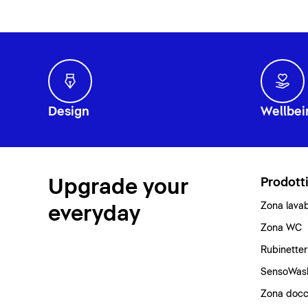
Design
Wellbei
Upgrade your
Prodott
Zona lava
everyday
Zona WC
Rubinetter
SensoWas
Zona docc