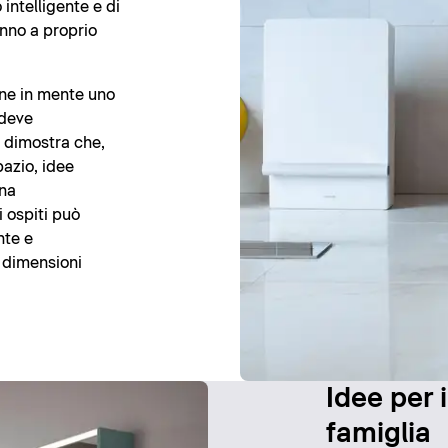
intelligente e di
anno a proprio
ene in mente uno
 deve
 dimostra che,
pazio, idee
una
i ospiti può
nte e
 dimensioni
Idee per i
famiglia