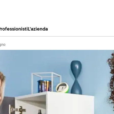
rofessionisti
L'azienda
agno