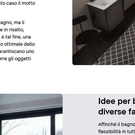
sto caso il motto
bagno, ma li
 in risalto,
A tal fine, una
o ottimale dello
garantiscano uno
rre gli oggetti
Idee per 
diverse f
Affinché il bag
flessibilità in tu