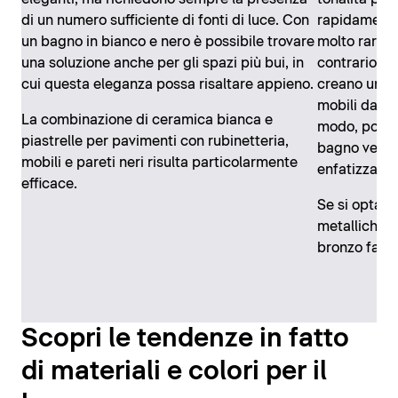
di un numero sufficiente di fonti di luce. Con
rapidamente 
un bagno in bianco e nero è possibile trovare
molto rari ri
una soluzione anche per gli spazi più bui, in
contrario, le
cui questa eleganza possa risaltare appieno.
creano un in
mobili dall’e
La combinazione di ceramica bianca e
modo, posso
piastrelle per pavimenti con rubinetteria,
bagno verde 
mobili e pareti neri risulta particolarmente
enfatizzarne
efficace.
Se si opta pe
metalliche, l
bronzo fann
Scopri le tendenze in fatto
di materiali e colori per il