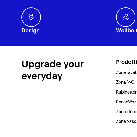
Design
Wellbei
Upgrade your
Prodott
Zona lava
everyday
Zona WC
Rubinetter
SensoWas
Zona docc
Zona vasc