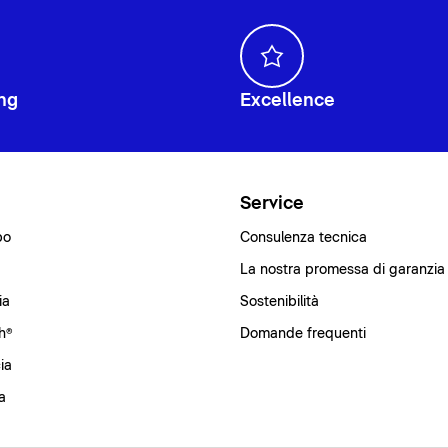
ng
Excellence
i
Service
bo
Consulenza tecnica
La nostra promessa di garanzia
ia
Sostenibilità
h®
Domande frequenti
ia
a