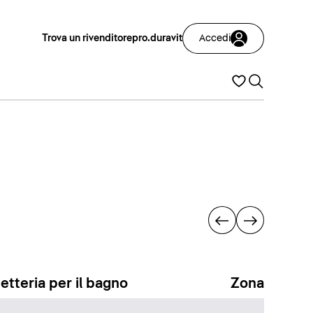
Trova un rivenditore
pro.duravit
Accedi
etteria per il bagno
Zona docci