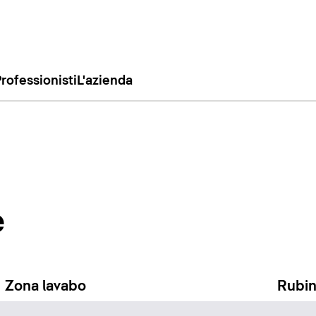
rofessionisti
L'azienda
e
Zona lavabo
Rubin