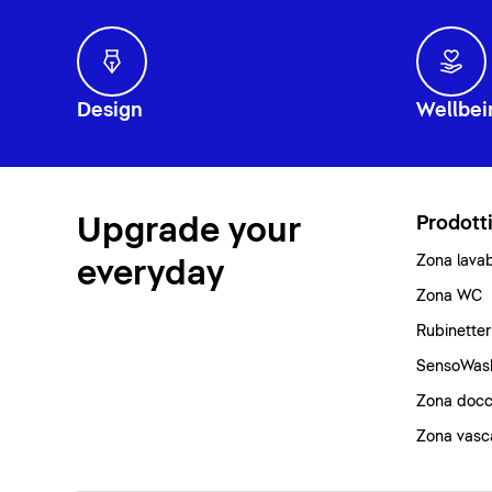
Design
Wellbei
Upgrade your
Prodott
Zona lava
everyday
Zona WC
Rubinetter
SensoWas
Zona docc
Zona vasc