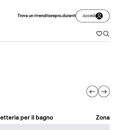
Trova un rivenditore
pro.duravit
Accedi
etteria per il bagno
Zona docci