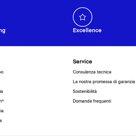
ng
Excellence
i
Service
bo
Consulenza tecnica
La nostra promessa di garanzia
ia
Sostenibilità
h®
Domande frequenti
ia
a