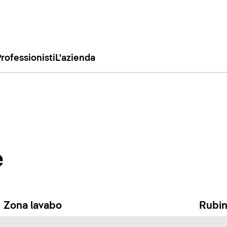
rofessionisti
L'azienda
e
Zona lavabo
Rubin