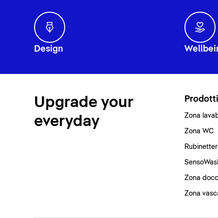
Design
Wellbei
Upgrade your
Prodott
Zona lava
everyday
Zona WC
Rubinetter
SensoWas
Zona docc
Zona vasc