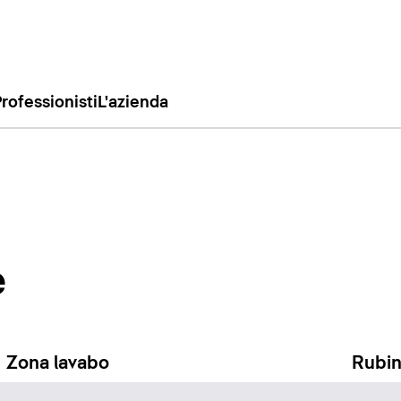
rofessionisti
L'azienda
e
Zona lavabo
Rubin