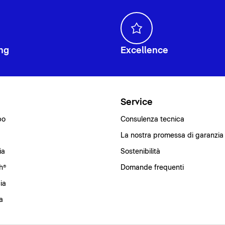
ng
Excellence
i
Service
bo
Consulenza tecnica
La nostra promessa di garanzia
ia
Sostenibilità
h®
Domande frequenti
ia
a