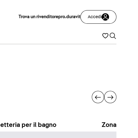
Trova un rivenditore
pro.duravit
Accedi
etteria per il bagno
Zona docci