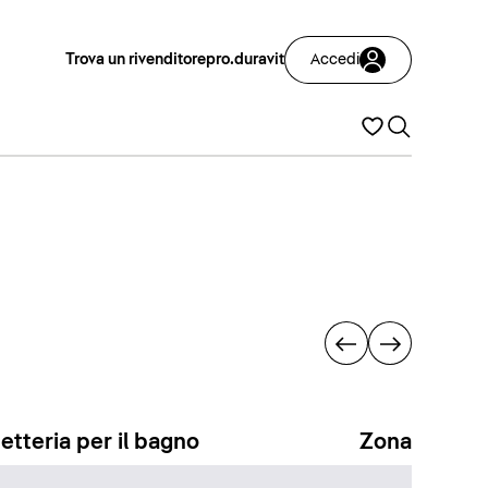
Trova un rivenditore
pro.duravit
Accedi
etteria per il bagno
Zona docci