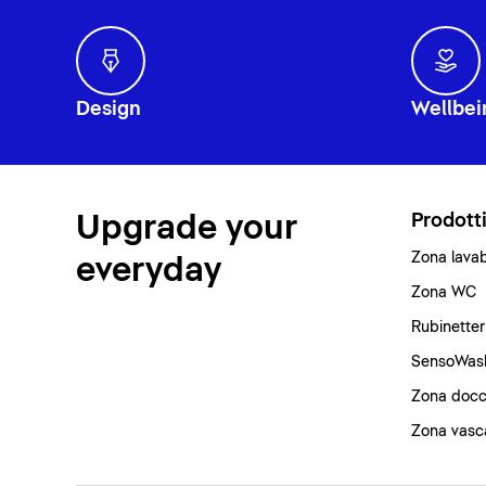
Design
Wellbei
Upgrade your
Prodott
Zona lava
everyday
Zona WC
Rubinetter
SensoWas
Zona docc
Zona vasc