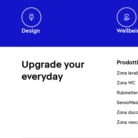
Design
Wellbei
Upgrade your
Prodott
Zona lava
everyday
Zona WC
Rubinetter
SensoWas
Zona docc
Zona vasc