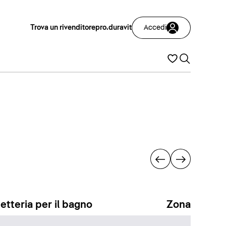
Trova un rivenditore
pro.duravit
Accedi
etteria per il bagno
Zona docci