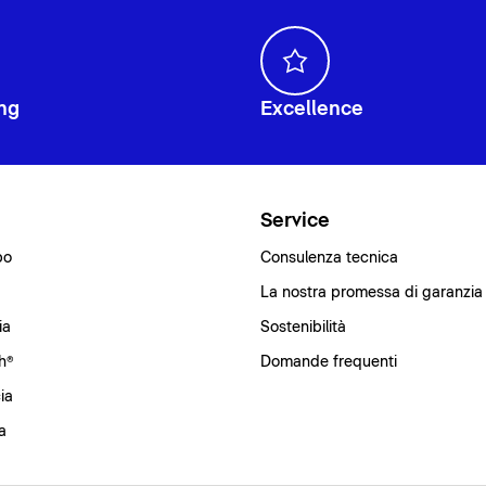
ng
Excellence
i
Service
bo
Consulenza tecnica
La nostra promessa di garanzia
ia
Sostenibilità
h®
Domande frequenti
ia
a