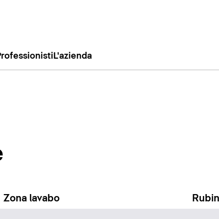
rofessionisti
L'azienda
e
Zona lavabo
Rubin