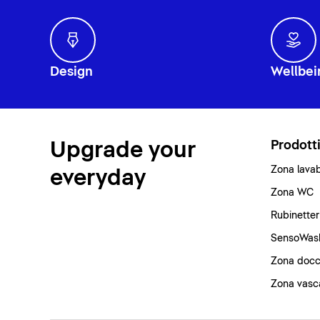
Design
Wellbei
Upgrade your
Prodott
Zona lava
everyday
Zona WC
Rubinetter
SensoWas
Zona docc
Zona vasc