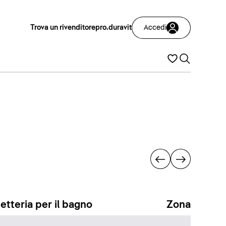
Trova un rivenditore
pro.duravit
Accedi
etteria per il bagno
Zona docci