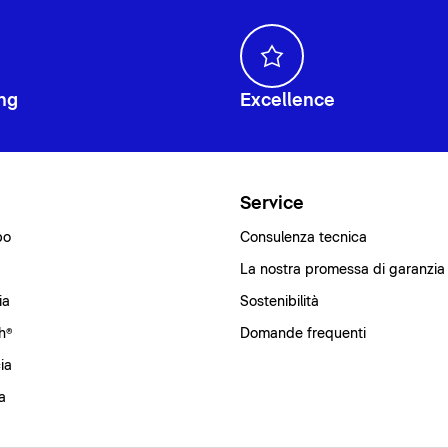
ng
Excellence
i
Service
bo
Consulenza tecnica
La nostra promessa di garanzia
ia
Sostenibilità
h®
Domande frequenti
ia
a