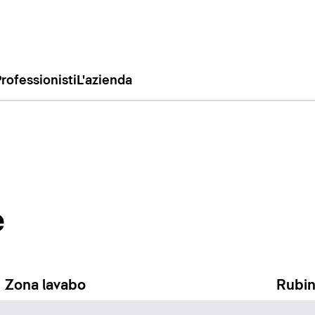
rofessionisti
L'azienda
e
Zona lavabo
Rubin