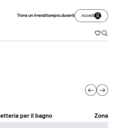
Trova un rivenditore
pro.duravit
Accedi
etteria per il bagno
Zona docci