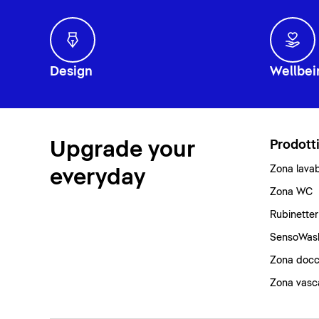
Design
Wellbei
Upgrade your
Prodott
Zona lava
everyday
Zona WC
Rubinetter
SensoWas
Zona docc
Zona vasc