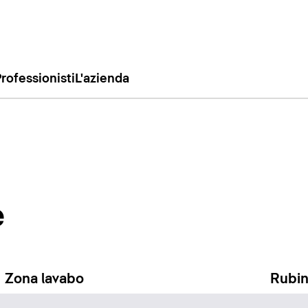
rofessionisti
L'azienda
e
Zona lavabo
Rubin