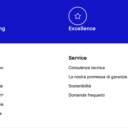
ng
Excellence
i
Service
bo
Consulenza tecnica
La nostra promessa di garanzia
ia
Sostenibilità
h®
Domande frequenti
ia
a