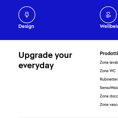
Design
Wellbei
Upgrade your
Prodott
Zona lava
everyday
Zona WC
Rubinetter
SensoWas
Zona docc
Zona vasc