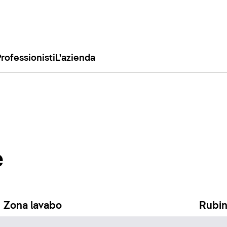
rofessionisti
L'azienda
e
Zona lavabo
Rubin