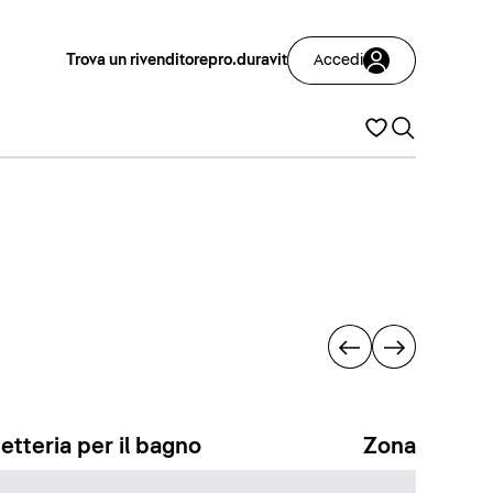
Trova un rivenditore
pro.duravit
Accedi
etteria per il bagno
Zona docci