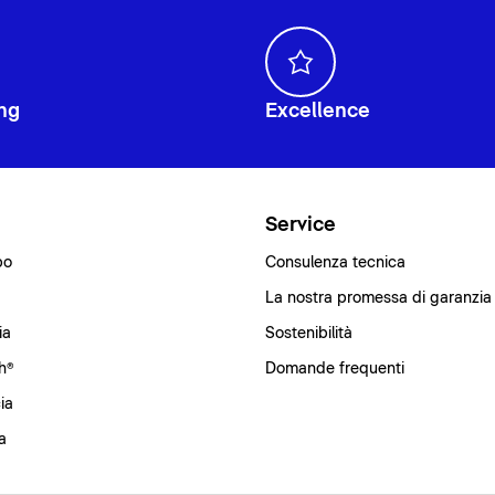
ng
Excellence
i
Service
bo
Consulenza tecnica
La nostra promessa di garanzia
ia
Sostenibilità
h®
Domande frequenti
ia
a