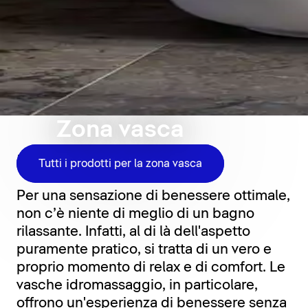
Zona vasca
Relax per tutti i giorni
Tutti i prodotti per la zona vasca
Per una sensazione di benessere ottimale,
non c’è niente di meglio di un bagno
rilassante. Infatti, al di là dell'aspetto
puramente pratico, si tratta di un vero e
proprio momento di relax e di comfort. Le
vasche idromassaggio, in particolare,
offrono un'esperienza di benessere senza