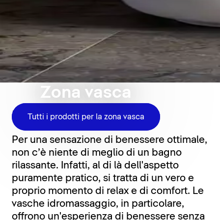
Zona vasca
Relax per tutti i giorni
Tutti i prodotti per la zona vasca
Per una sensazione di benessere ottimale,
non c’è niente di meglio di un bagno
rilassante. Infatti, al di là dell'aspetto
puramente pratico, si tratta di un vero e
proprio momento di relax e di comfort. Le
vasche idromassaggio, in particolare,
offrono un'esperienza di benessere senza