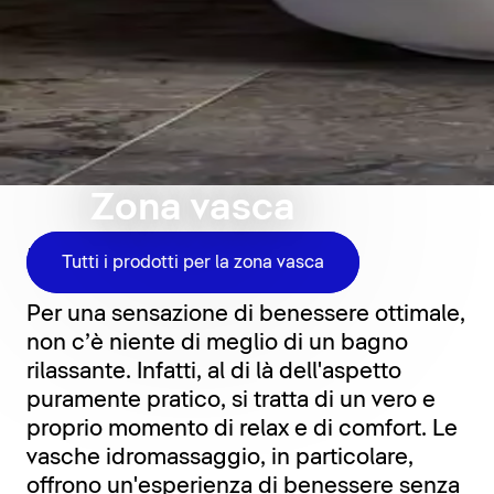
Zona vasca
Relax per tutti i giorni
Tutti i prodotti per la zona vasca
Per una sensazione di benessere ottimale,
non c’è niente di meglio di un bagno
rilassante. Infatti, al di là dell'aspetto
puramente pratico, si tratta di un vero e
proprio momento di relax e di comfort. Le
vasche idromassaggio, in particolare,
offrono un'esperienza di benessere senza