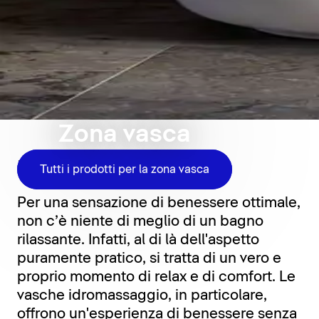
Zona vasca
Relax per tutti i giorni
Tutti i prodotti per la zona vasca
Per una sensazione di benessere ottimale,
non c’è niente di meglio di un bagno
rilassante. Infatti, al di là dell'aspetto
puramente pratico, si tratta di un vero e
proprio momento di relax e di comfort. Le
vasche idromassaggio, in particolare,
offrono un'esperienza di benessere senza