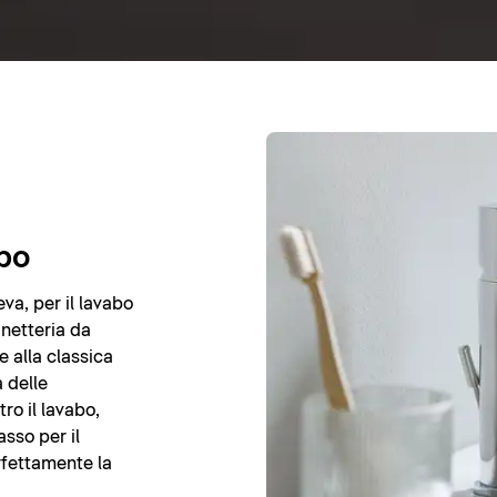
abo
eva, per il lavabo
netteria da
e alla classica
 delle
ro il lavabo,
asso per il
rfettamente la