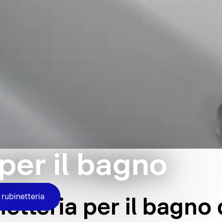
per il bagno
a rubinetteria
netteria per il bagno