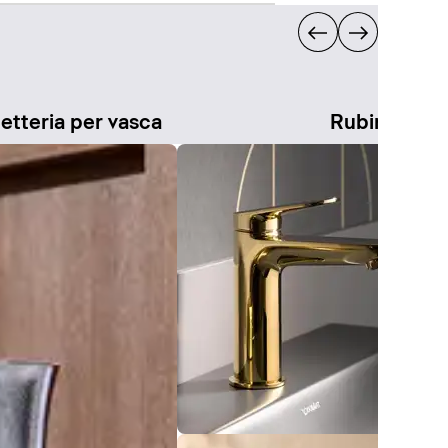
etteria per vasca
Rubinetteria