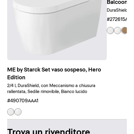
Balcoon B
DuraShield, C
#272615AM
ME by Starck Set vaso sospeso, Hero
Edition
2/4 l, DuraShield, con Meccanismo a chiusura
rallentata, Sedile rimovibile, Bianco lucido
#490709AAA1
Trova un rivenditore