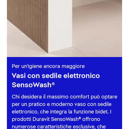
Per un'igiene ancora maggiore
Vasi con sedile elettronico
SensoWash®
Chi desidera il massimo comfort può optare
per un pratico e moderno vaso con sedile
elettronico, che integra la funzione bidet. I
prodotti Duravit SensoWash® offrono
numerose caratteristiche esclusive, che