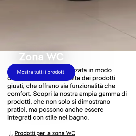
Zona WC
La zona WC è caratterizzata in modo
Mostra tutti i prodotti
determinante dalla scelta dei prodotti
giusti, che offrano sia funzionalità che
comfort. Scopri la nostra ampia gamma di
prodotti, che non solo si dimostrano
pratici, ma possono anche essere
integrati con stile nel bagno.
Prodotti per la zona WC