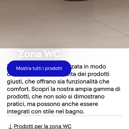
Zona WC
La zona WC è caratterizzata in modo
Mostra tutti i prodotti
determinante dalla scelta dei prodotti
giusti, che offrano sia funzionalità che
comfort. Scopri la nostra ampia gamma di
prodotti, che non solo si dimostrano
pratici, ma possono anche essere
integrati con stile nel bagno.
Prodotti per la zona WC