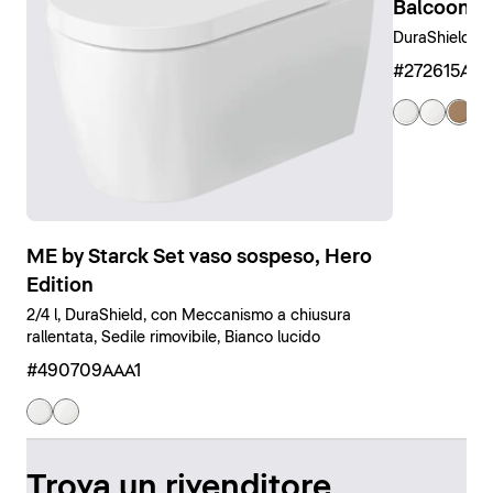
Balcoon B
DuraShield, C
#272615AM
ME by Starck Set vaso sospeso, Hero
Edition
2/4 l, DuraShield, con Meccanismo a chiusura
rallentata, Sedile rimovibile, Bianco lucido
#490709AAA1
Trova un rivenditore