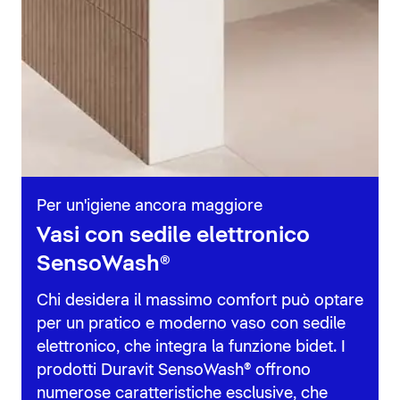
Per un'igiene ancora maggiore
Vasi con sedile elettronico
SensoWash®
Chi desidera il massimo comfort può optare
per un pratico e moderno vaso con sedile
elettronico, che integra la funzione bidet. I
prodotti Duravit SensoWash® offrono
numerose caratteristiche esclusive, che