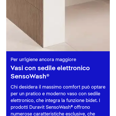
Per un'igiene ancora maggiore
Vasi con sedile elettronico
SensoWash®
Chi desidera il massimo comfort può optare
per un pratico e moderno vaso con sedile
elettronico, che integra la funzione bidet. I
prodotti Duravit SensoWash® offrono
numerose caratteristiche esclusive, che