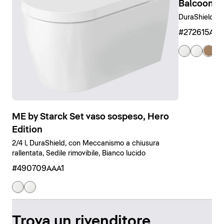
Balcoon B
DuraShield, C
#272615AM
ME by Starck Set vaso sospeso, Hero
Edition
2/4 l, DuraShield, con Meccanismo a chiusura
rallentata, Sedile rimovibile, Bianco lucido
#490709AAA1
Trova un rivenditore