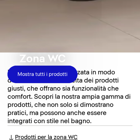
Zona WC
La zona WC è caratterizzata in modo
Mostra tutti i prodotti
determinante dalla scelta dei prodotti
giusti, che offrano sia funzionalità che
comfort. Scopri la nostra ampia gamma di
prodotti, che non solo si dimostrano
pratici, ma possono anche essere
integrati con stile nel bagno.
Prodotti per la zona WC