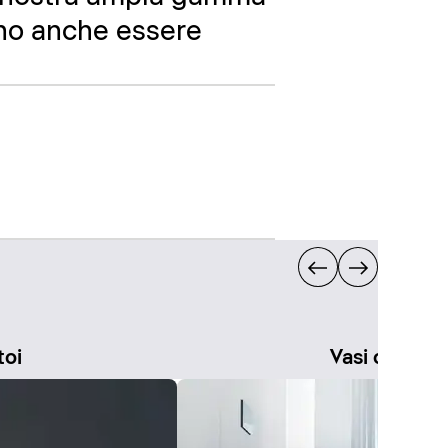
ono anche essere
toi
Vasi con sed