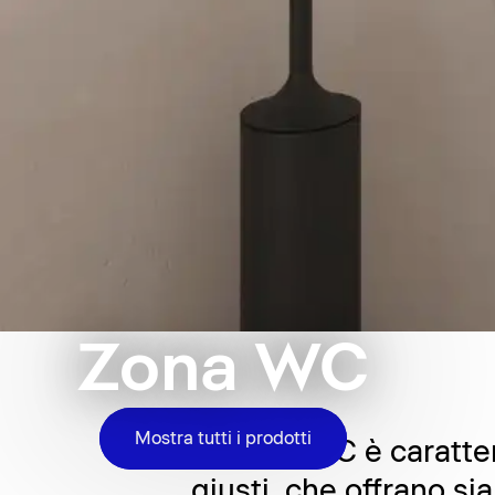
Zona WC
Mostra tutti i prodotti
La zona WC è caratter
giusti, che offrano s