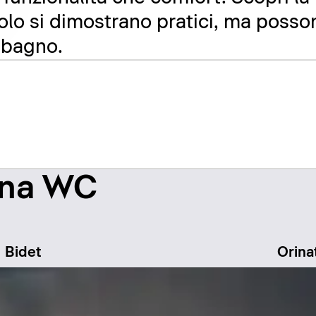
solo si dimostrano pratici, ma poss
l bagno.
zona WC
Bidet
Orina