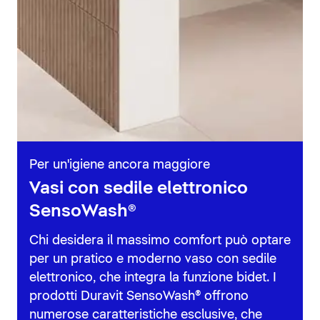
Per un'igiene ancora maggiore
Vasi con sedile elettronico
SensoWash®
Chi desidera il massimo comfort può optare
per un pratico e moderno vaso con sedile
elettronico, che integra la funzione bidet. I
prodotti Duravit SensoWash® offrono
numerose caratteristiche esclusive, che