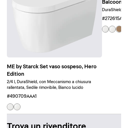
Balcoon B
DuraShield, C
#272615AM
ME by Starck Set vaso sospeso, Hero
Edition
2/4 l, DuraShield, con Meccanismo a chiusura
rallentata, Sedile rimovibile, Bianco lucido
#490709AAA1
Trova un rivenditore