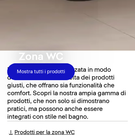
Zona WC
La zona WC è caratterizzata in modo
Mostra tutti i prodotti
determinante dalla scelta dei prodotti
giusti, che offrano sia funzionalità che
comfort. Scopri la nostra ampia gamma di
prodotti, che non solo si dimostrano
pratici, ma possono anche essere
integrati con stile nel bagno.
Prodotti per la zona WC