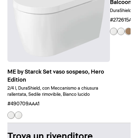
Balcoon B
DuraShield, C
#272615AM
ME by Starck Set vaso sospeso, Hero
Edition
2/4 l, DuraShield, con Meccanismo a chiusura
rallentata, Sedile rimovibile, Bianco lucido
#490709AAA1
Trova un rivenditore