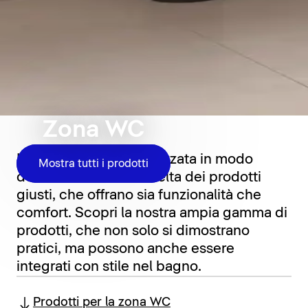
Zona WC
La zona WC è caratterizzata in modo
Mostra tutti i prodotti
determinante dalla scelta dei prodotti
giusti, che offrano sia funzionalità che
comfort. Scopri la nostra ampia gamma di
prodotti, che non solo si dimostrano
pratici, ma possono anche essere
integrati con stile nel bagno.
Prodotti per la zona WC