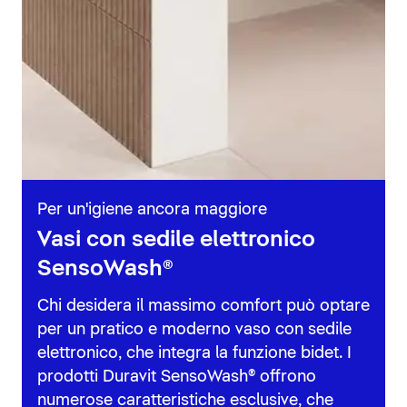
Per un'igiene ancora maggiore
Vasi con sedile elettronico
SensoWash®
Chi desidera il massimo comfort può optare
per un pratico e moderno vaso con sedile
elettronico, che integra la funzione bidet. I
prodotti Duravit SensoWash® offrono
numerose caratteristiche esclusive, che