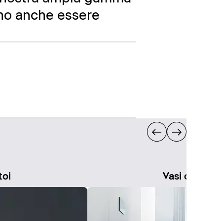
ono anche essere
toi
Vasi con sed