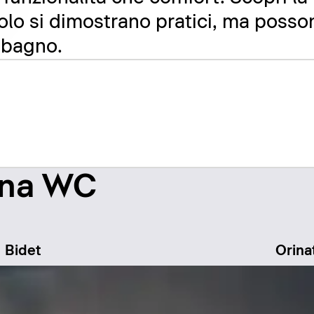
solo si dimostrano pratici, ma poss
l bagno.
zona WC
Bidet
Orina