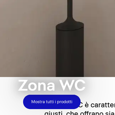
Zona WC
Mostra tutti i prodotti
La zona WC è caratter
giusti, che offrano s