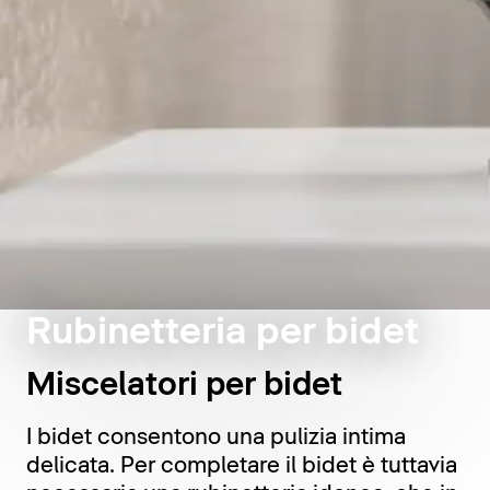
Rubinetteria per bidet
Miscelatori per bidet
I bidet consentono una pulizia intima
delicata. Per completare il bidet è tuttavia