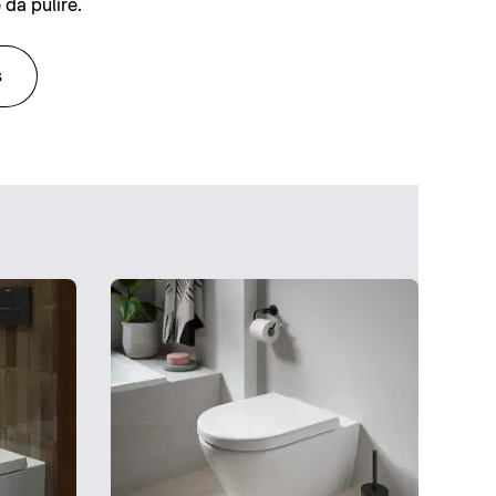
 da pulire.
s