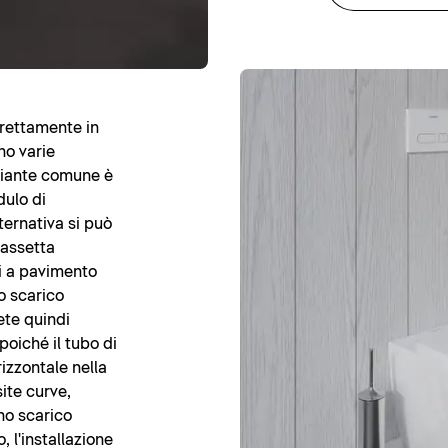
irettamente in
no varie
ariante comune è
dulo di
ternativa si può
assetta
si a pavimento
o scarico
ete quindi
 poiché il tubo di
rizzontale nella
site curve,
no scarico
 l'installazione