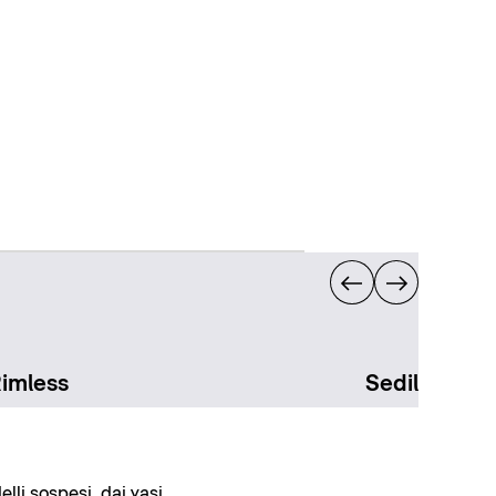
Rimless
Sedili per v
lli sospesi, dai vasi