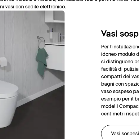
rni
vasi con sedile elettronico.
Vasi sosp
Per l'installazi
idoneo modulo di 
si distinguono pe
facilità di puliz
compatti dei vas
bagni con spazio 
vaso sospeso pa
esempio per il ba
modelli Compact,
centimetri rispet
Vasi sospesi