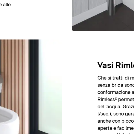
 alle
Vasi Riml
Che si tratti di 
senza brida sono 
conformazione ap
Rimless® permett
dell'acqua. Grazi
l/sec.), sono gara
anche con piccol
aperta e facilmen