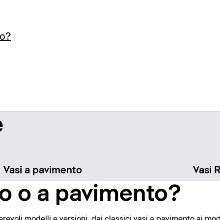
to?
e
Vasi a pavimento
Vasi 
o o a pavimento?
evoli modelli e versioni, dai classici vasi a pavimento ai mode