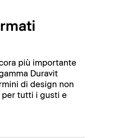
irmati
ncora più importante
a gamma Duravit
ermini di design non
er tutti i gusti e