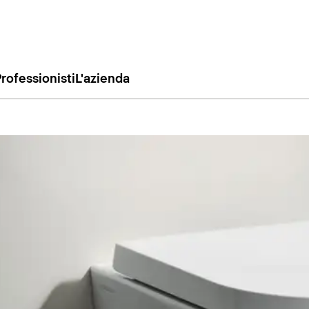
rofessionisti
L'azienda