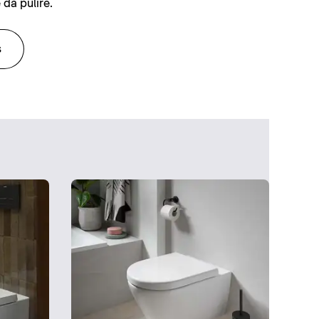
 da pulire.
s