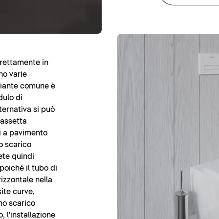
irettamente in
no varie
ariante comune è
dulo di
ternativa si può
assetta
si a pavimento
o scarico
ete quindi
 poiché il tubo di
rizzontale nella
site curve,
no scarico
 l'installazione