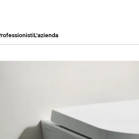
rofessionisti
L'azienda