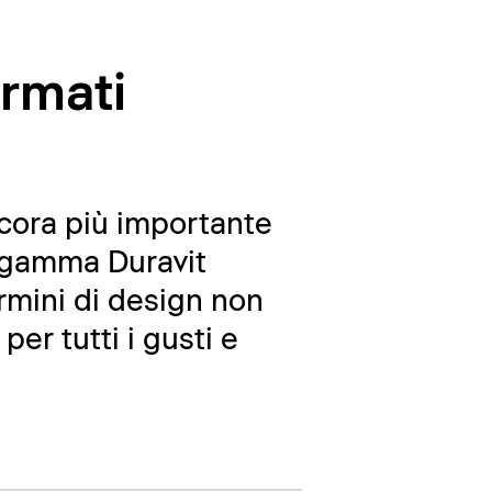
irmati
ncora più importante
a gamma Duravit
ermini di design non
er tutti i gusti e