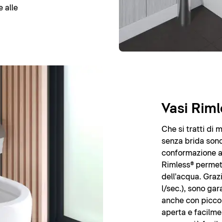
 alle
Vasi Riml
Che si tratti di 
senza brida sono 
conformazione ap
Rimless® permett
dell'acqua. Grazi
l/sec.), sono gara
anche con piccol
aperta e facilmen