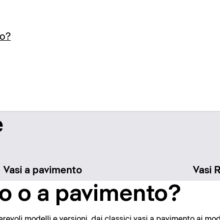
to?
e
Vasi a pavimento
Vasi 
o o a pavimento?
evoli modelli e versioni, dai classici vasi a pavimento ai mode