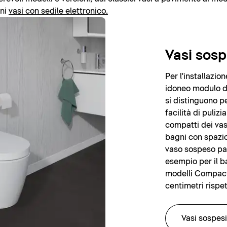
rni
vasi con sedile elettronico.
Vasi sosp
Per l'installazi
idoneo modulo di 
si distinguono pe
facilità di puliz
compatti dei vas
bagni con spazio 
vaso sospeso pa
esempio per il ba
modelli Compact,
centimetri rispet
Vasi sospesi