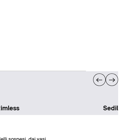
Rimless
Sedili per v
lli sospesi, dai vasi