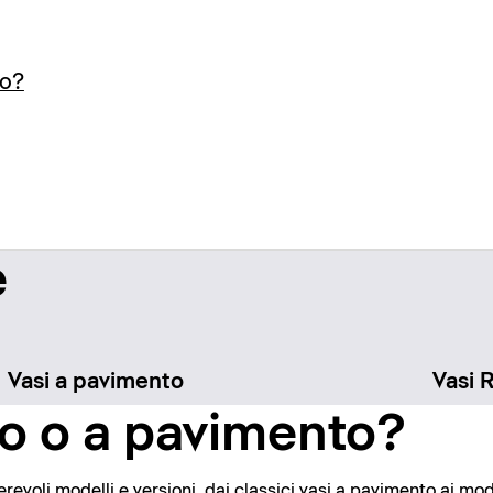
to?
e
Vasi a pavimento
Vasi 
o o a pavimento?
evoli modelli e versioni, dai classici vasi a pavimento ai mode