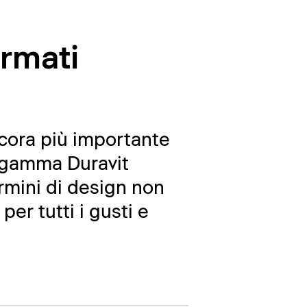
irmati
ncora più importante
a gamma Duravit
ermini di design non
er tutti i gusti e