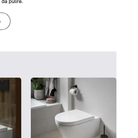
 da pulire.
s