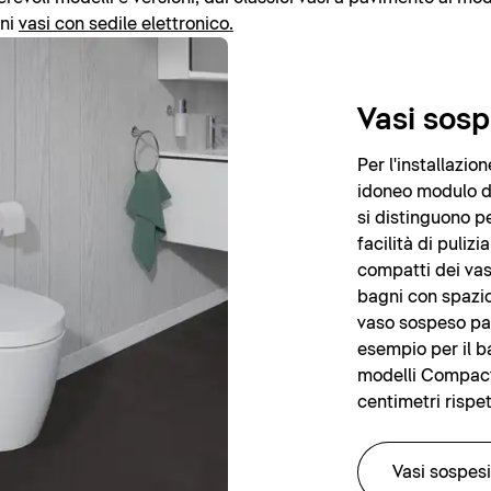
rni
vasi con sedile elettronico.
Vasi sosp
Per l'installazi
idoneo modulo di 
si distinguono pe
facilità di puliz
compatti dei vas
bagni con spazio 
vaso sospeso pa
esempio per il ba
modelli Compact,
centimetri rispet
Vasi sospesi