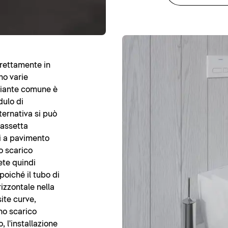
irettamente in
no varie
ariante comune è
dulo di
ternativa si può
assetta
si a pavimento
o scarico
ete quindi
 poiché il tubo di
rizzontale nella
site curve,
no scarico
 l'installazione