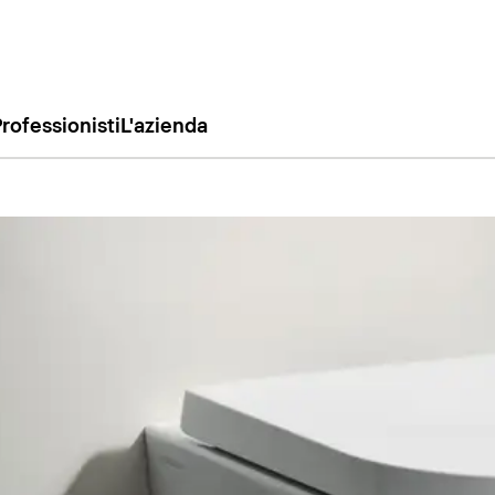
rofessionisti
L'azienda