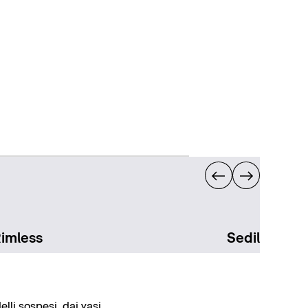
Rimless
Sedili per v
lli sospesi, dai vasi