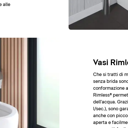
 alle
Vasi Riml
Che si tratti di 
senza brida sono 
conformazione ap
Rimless® permett
dell'acqua. Grazi
l/sec.), sono gara
anche con piccol
aperta e facilmen