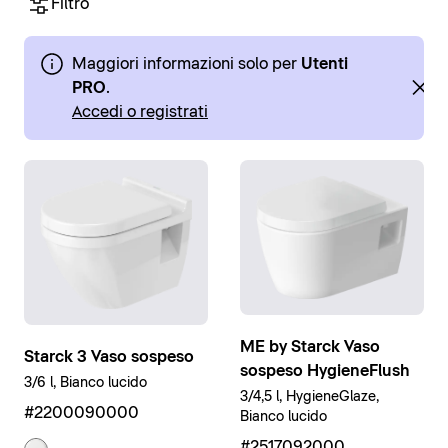
Filtro
Maggiori informazioni solo per
Utenti
PRO
.
Accedi o registrati
ME by Starck Vaso
Starck 3 Vaso sospeso
sospeso HygieneFlush
3/6 l, Bianco lucido
3/4,5 l, HygieneGlaze,
#2200090000
Bianco lucido
#2517092000