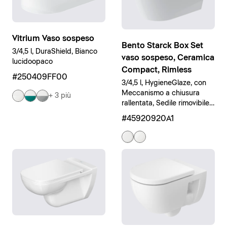
Vitrium Vaso sospeso
Bento Starck Box Set
3/4,5 l, DuraShield, Bianco
vaso sospeso, Ceramica
lucidoopaco
Compact, Rimless
#250409FF00
3/4,5 l, HygieneGlaze, con
Meccanismo a chiusura
+ 3 più
rallentata, Sedile rimovibile,
Bianco lucido
#45920920A1