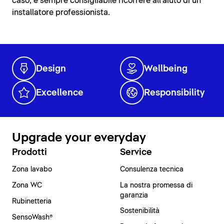
caso, è sempre consigliabile ricorrere all'aiuto di un
installatore professionista.
Design
Wellbeing
Excellence
Responsibility
Upgrade your everyday
Prodotti
Service
Zona lavabo
Consulenza tecnica
Zona WC
La nostra promessa di
garanzia
Rubinetteria
Sostenibilità
SensoWash®