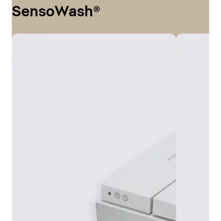
SensoWash®