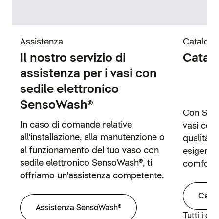
Assistenza
Catalogh
Il nostro servizio di
Catal
assistenza per i vasi con
sedile elettronico
SensoWash®
Con Sen
In caso di domande relative
vasi con 
all'installazione, alla manutenzione o
qualità, 
al funzionamento del tuo vaso con
esigenze
sedile elettronico SensoWash®, ti
comfort 
offriamo un'assistenza competente.
Cata
Assistenza SensoWash®
Tutti i ca