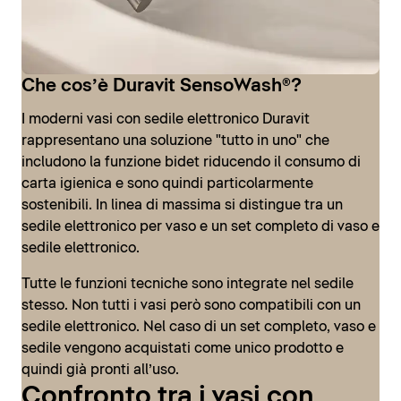
Che cos’è Duravit SensoWash®?
I moderni vasi con sedile elettronico Duravit
rappresentano una soluzione "tutto in uno" che
includono la funzione bidet riducendo il consumo di
carta igienica e sono quindi particolarmente
sostenibili. In linea di massima si distingue tra un
sedile elettronico per vaso e un set completo di vaso e
sedile elettronico.
Tutte le funzioni tecniche sono integrate nel sedile
stesso. Non tutti i vasi però sono compatibili con un
SensoWash® D-Neo
sedile elettronico. Nel caso di un set completo, vaso e
sedile vengono acquistati come unico prodotto e
Con la serie SensoWash® D-Neo, Duravit presenta un
quindi già pronti all’uso.
moderno vaso con sedile elettronico nella fascia
SensoWash® Classic
Confronto tra i vasi con
entry-level: compatto nelle dimensioni e nel prezzo. Si